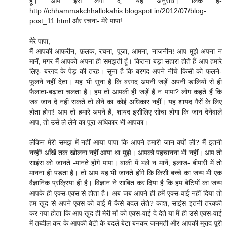
हूँ। आप इसे लगा दें, यह अनुरोध। लिंक है-
http://chhammakchhallokahis.blogspot.in/2012/07/blog-
post_11.html और रचना- मेरे पापा!
मेरे पापा,
मैं आपकी आफरीन, फ़लक, रचना, पूजा, आमना, नाजनीन! आप मुझे अपना न
मानें, मगर मैं आपको अपना ही समझती हूँ। कितना बड़ा सहारा होते हैं आप हमारे
लिए- बरगद के पेड़ की तरह। सुना है कि बरगद अपने नीचे किसी को फलने-
फूलने नहीं देता। यह भी सुना है कि बरगद अपनी जड़ें अपनी डालियों से ही
फैलाता-बढ़ाता चलता है। हम तो आपकी ही जड़ें हैं न पापा? लोग कहते हैं कि
जब जान दे नहीं सकते तो लेने का कोई अधिकार नहीं। यह शायद गैरों के लिए
होता होगा! आप तो हमारे अपने हैं, शायद इसीलिए सोचा होगा कि जान देनेवाले
आप, तो उसे ले लेने का पूरा अधिकार भी आपका।
लेकिन मेरी समझ में नहीं आया पापा कि आपने हमारी जान क्यों ली? मैं इतनी
नन्हीं! आँखें तक खोलना नहीं आया था मुझे। आपको पहचानना भी नहीं। आप तो
साइंस को जानते -मानते होंगे पापा। बाकी में भले न मानें, इलाज- बीमारी में तो
मानना ही पड़ता है। तो आप यह भी जानते होंगे कि किसी बच्चे का जन्म भी एक
वैज्ञानिक प्रक्रिया ही है। विज्ञान ने साबित कर दिया है कि हम बेटियों का जन्म
आपके ही एक्स-एक्स से होता है। अब जब आपने ही हमें एक्स-वाई नहीं दिया तो
हम खुद से अपने एक्स को वाई में कैसे बदल लेते? काश, साइंस इतनी तरक्की
कर गया होता कि आप खुद ही मेरी माँ को एक्स-वाई दे देते या मैं ही उसे एक्स-वाई
में तब्दील कर के आपकी बेटी के बदले बेटा बनकर जनमती और आपकी मुराद पूरी